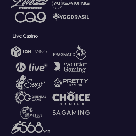
Live Casino