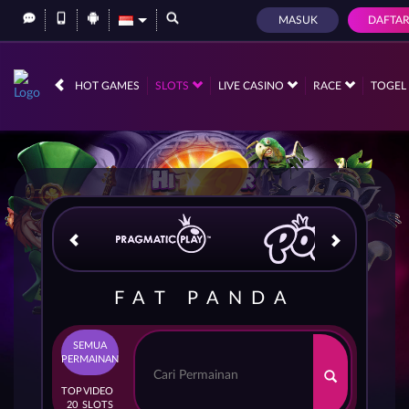
MASUK
DAFTA
IDR
12,693,955,
HOT GAMES
SLOTS
LIVE CASINO
RACE
TOGE
FAT PANDA
SEMUA
PERMAINAN
TOP
VIDEO
20
SLOTS