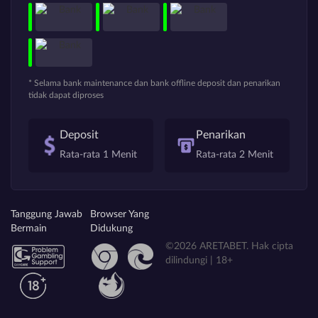
* Selama bank maintenance dan bank offline deposit dan penarikan
tidak dapat diproses
Deposit
Penarikan
Rata-rata 1 Menit
Rata-rata 2 Menit
Tanggung Jawab
Browser Yang
Bermain
Didukung
©2026 ARETABET. Hak cipta
dilindungi | 18+