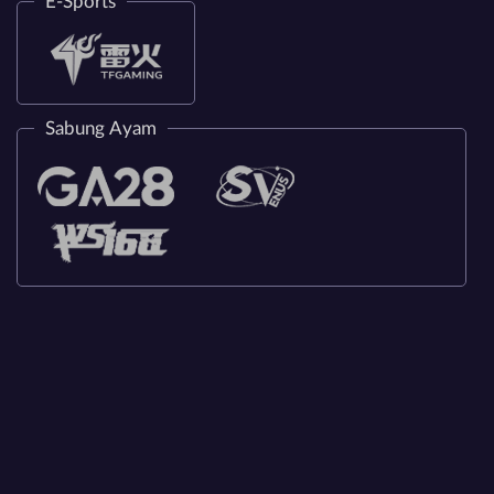
E-Sports
Sabung Ayam