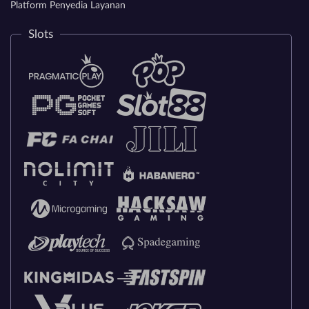
Platform Penyedia Layanan
Slots