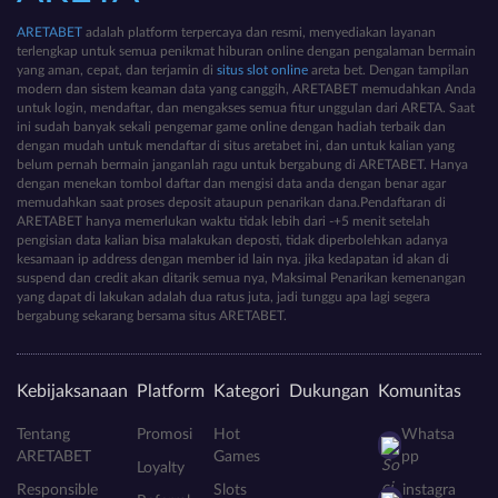
ARETABET
adalah platform terpercaya dan resmi, menyediakan layanan
terlengkap untuk semua penikmat hiburan online dengan pengalaman bermain
yang aman, cepat, dan terjamin di
situs slot online
areta bet. Dengan tampilan
modern dan sistem keaman data yang canggih, ARETABET memudahkan Anda
untuk login, mendaftar, dan mengakses semua fitur unggulan dari ARETA. Saat
ini sudah banyak sekali pengemar game online dengan hadiah terbaik dan
dengan mudah untuk mendaftar di situs aretabet ini, dan untuk kalian yang
belum pernah bermain janganlah ragu untuk bergabung di ARETABET. Hanya
dengan menekan tombol daftar dan mengisi data anda dengan benar agar
memudahkan saat proses deposit ataupun penarikan dana.Pendaftaran di
ARETABET hanya memerlukan waktu tidak lebih dari -+5 menit setelah
pengisian data kalian bisa malakukan deposti, tidak diperbolehkan adanya
kesamaan ip address dengan member id lain nya. jika kedapatan id akan di
suspend dan credit akan ditarik semua nya, Maksimal Penarikan kemenangan
yang dapat di lakukan adalah dua ratus juta, jadi tunggu apa lagi segera
bergabung sekarang bersama situs ARETABET.
Kebijaksanaan
Platform
Kategori
Dukungan
Komunitas
Tentang
Promosi
Hot
Whatsa
ARETABET
Games
pp
Loyalty
Responsible
Slots
instagra