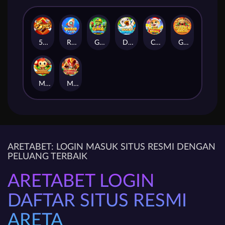
5PK
Rocket Crash
Goblin Treasure
Duck River
Christmas Mines
GOLDEN BASIN
Monkey Thunderbolt
Monkey King
ARETABET: LOGIN MASUK SITUS RESMI DENGAN
PELUANG TERBAIK
ARETABET LOGIN
DAFTAR SITUS RESMI
ARETA