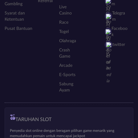
Referral
Gambling
m
Live
Syarat dan
Casino
Telegra
Ketentuan
m
Race
Pusat Bantuan
Faceboo
Togel
k
Olahraga
twitter
Crash
Game
Arcade
E-Sports
Sabung
Ayam
TARUHAN SLOT
Penyedia slot online dengan beragam pilihan game menarik yang
memudahkan pemain untuk mencapai jackpot