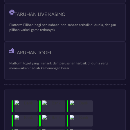
TARUHAN LIVE KASINO
Platform Pilihan bagi perusahaan-perusahaan terbaik di dunia, dengan
pilihan variasi game terbanyak
TARUHAN TOGEL
Platform togel yang menarik dari perusahan terbaik di dunia yang
menawarkan hadiah kemenangan besar