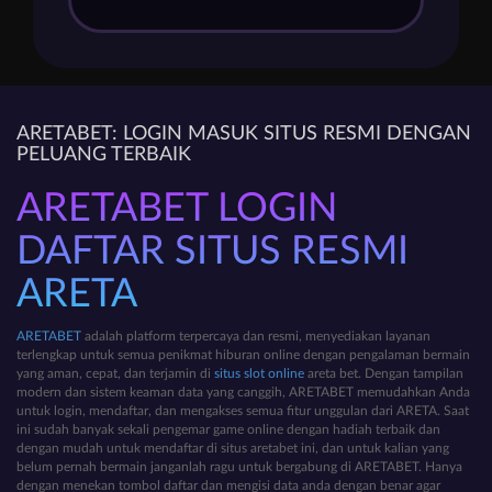
ARETABET: LOGIN MASUK SITUS RESMI DENGAN
PELUANG TERBAIK
ARETABET LOGIN
DAFTAR SITUS RESMI
ARETA
ARETABET
adalah platform terpercaya dan resmi, menyediakan layanan
terlengkap untuk semua penikmat hiburan online dengan pengalaman bermain
yang aman, cepat, dan terjamin di
situs slot online
areta bet. Dengan tampilan
modern dan sistem keaman data yang canggih, ARETABET memudahkan Anda
untuk login, mendaftar, dan mengakses semua fitur unggulan dari ARETA. Saat
ini sudah banyak sekali pengemar game online dengan hadiah terbaik dan
dengan mudah untuk mendaftar di situs aretabet ini, dan untuk kalian yang
belum pernah bermain janganlah ragu untuk bergabung di ARETABET. Hanya
dengan menekan tombol daftar dan mengisi data anda dengan benar agar