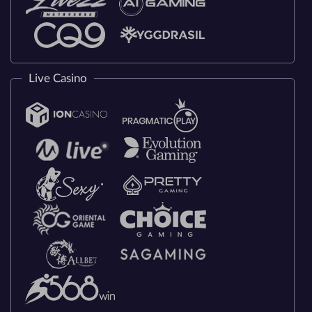
Live Casino