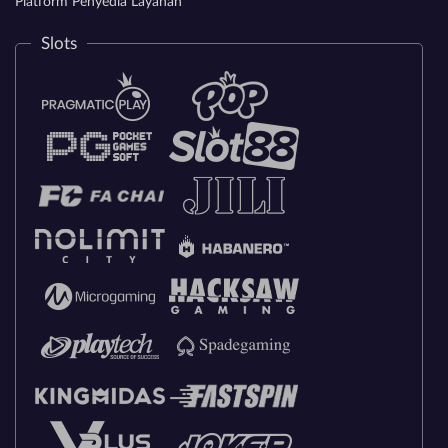
Platform Penyedia Layanan
Slots