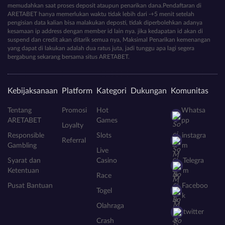
memudahkan saat proses deposit ataupun penarikan dana.Pendaftaran di
ARETABET hanya memerlukan waktu tidak lebih dari -+5 menit setelah
pengisian data kalian bisa malakukan deposti, tidak diperbolehkan adanya
kesamaan ip address dengan member id lain nya. jika kedapatan id akan di
suspend dan credit akan ditarik semua nya, Maksimal Penarikan kemenangan
yang dapat di lakukan adalah dua ratus juta, jadi tunggu apa lagi segera
bergabung sekarang bersama situs ARETABET.
Kebijaksanaan
Platform
Kategori
Dukungan
Komunitas
Tentang
Promosi
Hot
Whatsa
ARETABET
Games
pp
Loyalty
Responsible
Slots
instagra
Referral
Gambling
m
Live
Syarat dan
Casino
Telegra
Ketentuan
m
Race
Pusat Bantuan
Faceboo
Togel
k
Olahraga
twitter
Crash