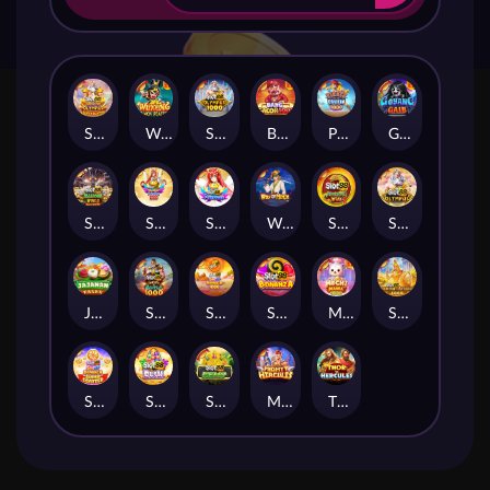
Slot88 Gates of Olympus Super Scatter
Wukong - Black Scatter
Slot88 Olympus 1000
Bang Gacor 1000
Pirate Quest 1000
Goyang Gaib
Slot88 Mahjong Wins 3 Black Scatter
Starlight Princess 1000
Slot88 Princess
Way of Ninja
Slot88 Mahjong Wins 2
Slot88 Olympus
JaJanan Pasar
Slot88 Gates of Gatot Kaca 1000
Slot88 Sweet Bonanza 1000
Slot88 Bonanza
Mochi Mania 1000
Slot88 Wisdom of Athena 1000
Slot88 Sweet Bonanza Super Scatter
Slot88 Rush
Slot88 Gems
Mighty Hercules
Thor vs Hercules