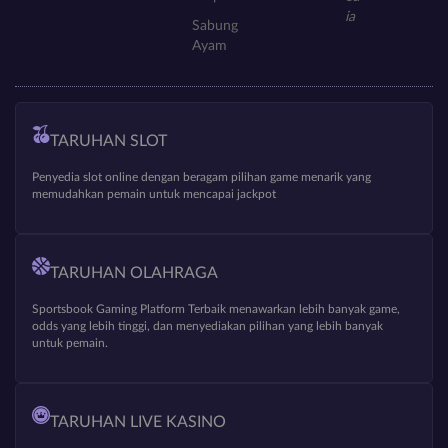
Sabung
Ayam
TARUHAN SLOT
Penyedia slot online dengan beragam pilihan game menarik yang
memudahkan pemain untuk mencapai jackpot
TARUHAN OLAHRAGA
Sportsbook Gaming Platform Terbaik menawarkan lebih banyak game,
odds yang lebih tinggi, dan menyediakan pilihan yang lebih banyak
untuk pemain.
TARUHAN LIVE KASINO