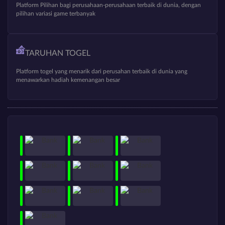
Platform Pilihan bagi perusahaan-perusahaan terbaik di dunia, dengan
pilihan variasi game terbanyak
TARUHAN TOGEL
Platform togel yang menarik dari perusahan terbaik di dunia yang
menawarkan hadiah kemenangan besar