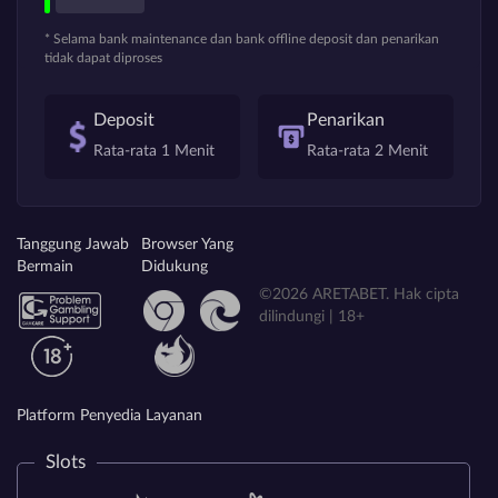
* Selama bank maintenance dan bank offline deposit dan penarikan
tidak dapat diproses
Deposit
Penarikan
Rata-rata 1 Menit
Rata-rata 2 Menit
Tanggung Jawab
Browser Yang
Bermain
Didukung
©2026 ARETABET. Hak cipta
dilindungi | 18+
Platform Penyedia Layanan
Slots