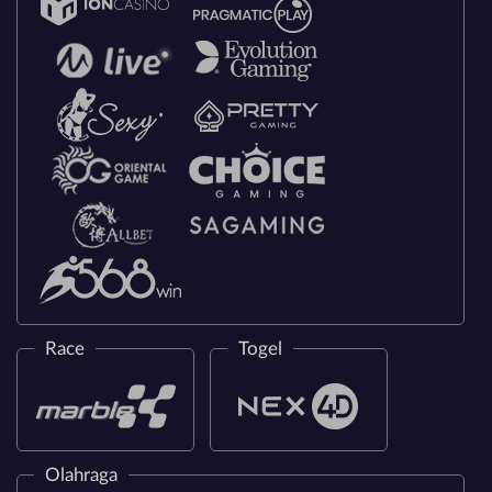
Race
Togel
Olahraga