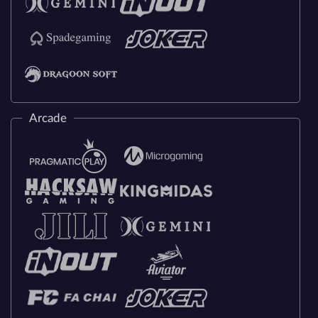
Arcade