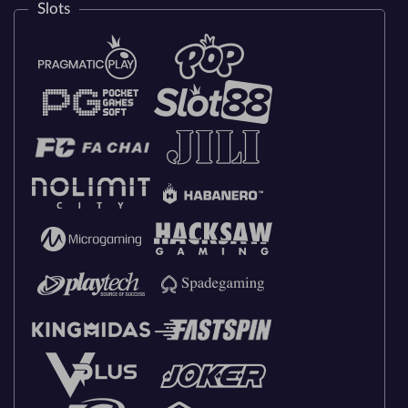
Slots