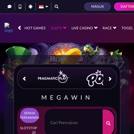
MASUK
DAFTA
IDR
12,670,337,
HOT GAMES
SLOTS
LIVE CASINO
RACE
TOGE
MEGAWIN
SEMUA
PERMAINAN
SLOTS
TOP
20