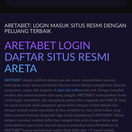
ARETABET: LOGIN MASUK SITUS RESMI DENGAN
PELUANG TERBAIK
ARETABET LOGIN
DAFTAR SITUS RESMI
ARETA
ARETABET
adalah platform terpercaya dan resmi, menyediakan layanan
terlengkap untuk semua penikmat hiburan online dengan pengalaman bermain
yang aman, cepat, dan terjamin di
situs slot online
areta bet. Dengan tampilan
modern dan sistem keaman data yang canggih, ARETABET memudahkan Anda
untuk login, mendaftar, dan mengakses semua fitur unggulan dari ARETA. Saat
ini sudah banyak sekali pengemar game online dengan hadiah terbaik dan
dengan mudah untuk mendaftar di situs aretabet ini, dan untuk kalian yang
belum pernah bermain janganlah ragu untuk bergabung di ARETABET. Hanya
dengan menekan tombol daftar dan mengisi data anda dengan benar agar
memudahkan saat proses deposit ataupun penarikan dana.Pendaftaran di
ARETABET hanya memerlukan waktu tidak lebih dari -+5 menit setelah