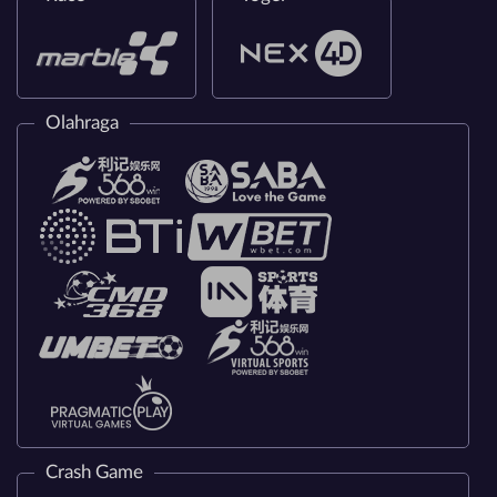
Olahraga
Crash Game