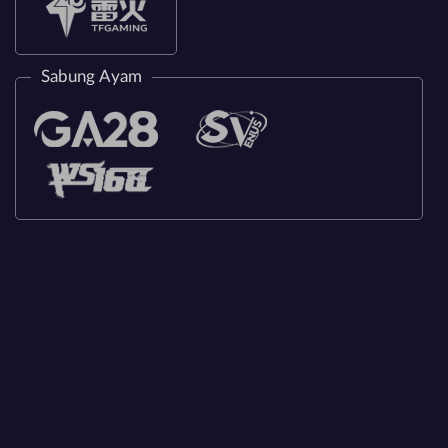
Sabung Ayam