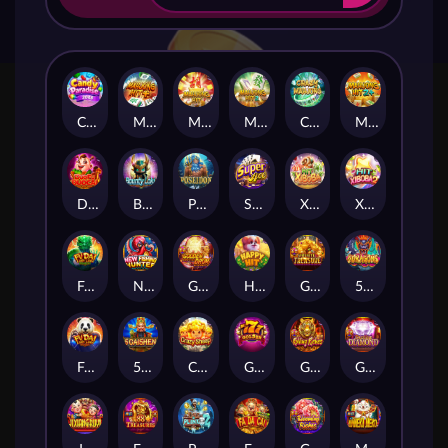
Candy Paradise 2048
Mahjong Hit +
Mahjong Hit
Mahjong Hit 2
Crazy Mahjong
Mahjong Hit 2+
DuoFuDuoCai
Bounty Loki
Poseidon
Super Ace
XiBoBa Hit
XiBoBa Hit2
Fu Dai Lian Lian-Dragon
New-Fishing Hunter
G-GoldenDrum
Happy Hit
G-InfiniteTreasure
5 Dragons(H5)
Fu Dai Lian Lian-Panda
5 CaiShen(H5)
Crazy Sheep
Golden 777(H5)
G-RollingRiches
G-DazzlingDiamond