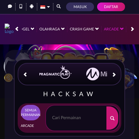
MASUK
DAFTAR
RACE
TOGEL
OLAHRAGA
CRASH GAME
ARCADE
E-SP
HACKSAW
SEMUA
PERMAINAN
ARCADE