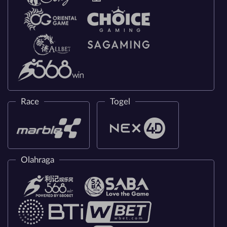
Race
Togel
Olahraga