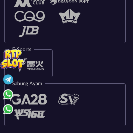
E-Sports
Sabung Ayam