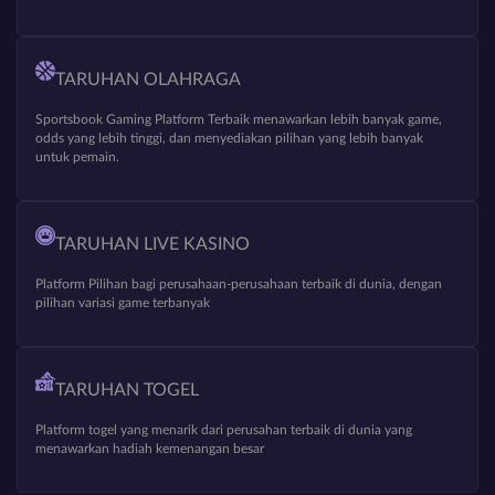
TARUHAN OLAHRAGA
Sportsbook Gaming Platform Terbaik menawarkan lebih banyak game,
odds yang lebih tinggi, dan menyediakan pilihan yang lebih banyak
untuk pemain.
TARUHAN LIVE KASINO
Platform Pilihan bagi perusahaan-perusahaan terbaik di dunia, dengan
pilihan variasi game terbanyak
TARUHAN TOGEL
Platform togel yang menarik dari perusahan terbaik di dunia yang
menawarkan hadiah kemenangan besar