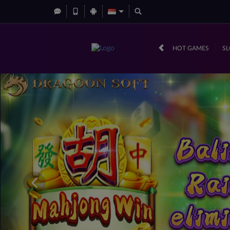
HOT GAMES
S