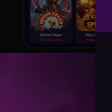
Orphan Organ
King Of Spears
MicroGaming
Pragmatic Play