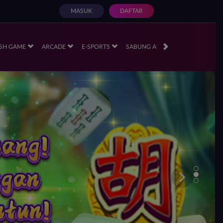
MASUK
DAFTAR
PROMOSI
SH GAME
ARCADE
E-SPORTS
SABUNG AYAM