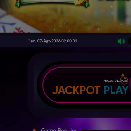
Jum, 07-Agt-2026 02.00.31
Mohon selalu konfirmasi rekening t
JACKPOT
PLAY
Game Populer