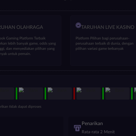
RUHAN OLAHRAGA
TARUHAN LIVE KASINO
ook Gaming Platform Terbaik
Platform Pilihan bagi perusahaan-
kan lebih banyak game, odds yang
perusahaan terbaik di dunia, dengan
nggi, dan menyediakan pilihan yang
pilihan variasi game terbanyak
anyak untuk pemain.
ikan tidak dapat diproses
Penarikan
Rata-rata 2 Menit