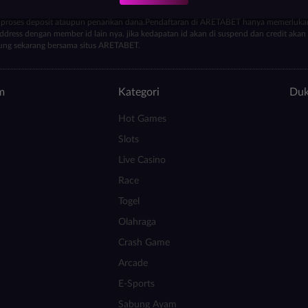
i situs aretabet ini, dan untuk kalian yang belum pernah bermain janganlah ragu
proses deposit ataupun penarikan dana.Pendaftaran di ARETABET hanya memerlukan wa
ddress dengan member id lain nya. jika kedapatan id akan di suspend dan credit aka
abung sekarang bersama situs ARETABET.
m
Kategori
Duk
Hot Games
Slots
Live Casino
Race
Togel
Olahraga
Crash Game
Arcade
E-Sports
Sabung Ayam