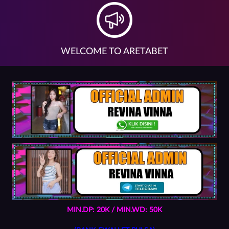
WELCOME TO ARETABET
Anaconda Gold
9 Masks of Fire™ HyperSpins™
Pragmatic Play
MicroGaming
MIN.DP: 20K / MIN.WD: 50K