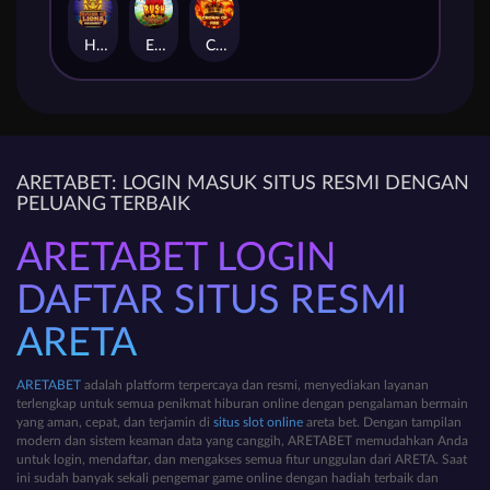
House of Lions Megaways Jackpot Play
Egg Rush Jackpot Play
Crown of Fire Jackpot Play
ARETABET: LOGIN MASUK SITUS RESMI DENGAN
PELUANG TERBAIK
ARETABET LOGIN
DAFTAR SITUS RESMI
ARETA
ARETABET
adalah platform terpercaya dan resmi, menyediakan layanan
terlengkap untuk semua penikmat hiburan online dengan pengalaman bermain
yang aman, cepat, dan terjamin di
situs slot online
areta bet. Dengan tampilan
modern dan sistem keaman data yang canggih, ARETABET memudahkan Anda
untuk login, mendaftar, dan mengakses semua fitur unggulan dari ARETA. Saat
ini sudah banyak sekali pengemar game online dengan hadiah terbaik dan