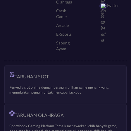
Olahraga
twitter
Crash
Game
Arcade
E-Sports
Sabung
Ayam
TARUHAN SLOT
Penyedia slot online dengan beragam pilihan game menarik yang
memudahkan pemain untuk mencapai jackpot
TARUHAN OLAHRAGA
Sportsbook Gaming Platform Terbaik menawarkan lebih banyak game,
odds yang lebih tinggi, dan menyediakan pilihan yang lebih banyak