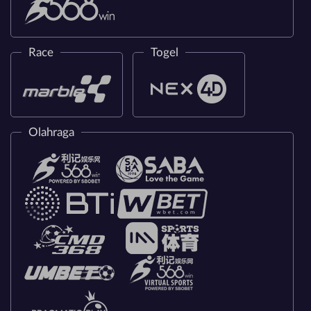
Race
Togel
Olahraga