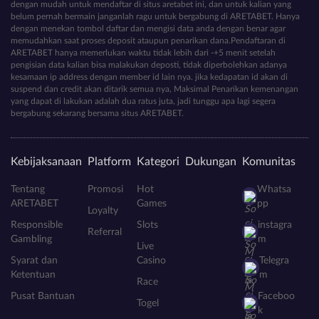
dengan mudah untuk mendaftar di situs aretabet ini, dan untuk kalian yang
belum pernah bermain janganlah ragu untuk bergabung di ARETABET. Hanya
dengan menekan tombol daftar dan mengisi data anda dengan benar agar
memudahkan saat proses deposit ataupun penarikan dana.Pendaftaran di
ARETABET hanya memerlukan waktu tidak lebih dari -+5 menit setelah
pengisian data kalian bisa malakukan deposti, tidak diperbolehkan adanya
kesamaan ip address dengan member id lain nya. jika kedapatan id akan di
suspend dan credit akan ditarik semua nya, Maksimal Penarikan kemenangan
yang dapat di lakukan adalah dua ratus juta, jadi tunggu apa lagi segera
bergabung sekarang bersama situs ARETABET.
Kebijaksanaan
Platform
Kategori
Dukungan
Komunitas
Tentang
Promosi
Hot
Whatsa
ARETABET
Games
pp
Loyalty
Responsible
Slots
instagra
Referral
Gambling
m
Live
Syarat dan
Casino
Telegra
Ketentuan
m
Race
Pusat Bantuan
Faceboo
Togel
k