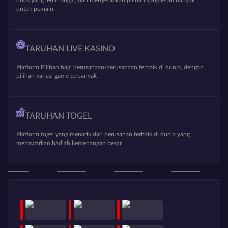
untuk pemain.
TARUHAN LIVE KASINO
Platform Pilihan bagi perusahaan-perusahaan terbaik di dunia, dengan
pilihan variasi game terbanyak
TARUHAN TOGEL
Platform togel yang menarik dari perusahan terbaik di dunia yang
menawarkan hadiah kemenangan besar