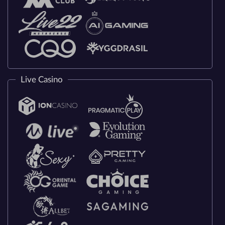
Live Casino