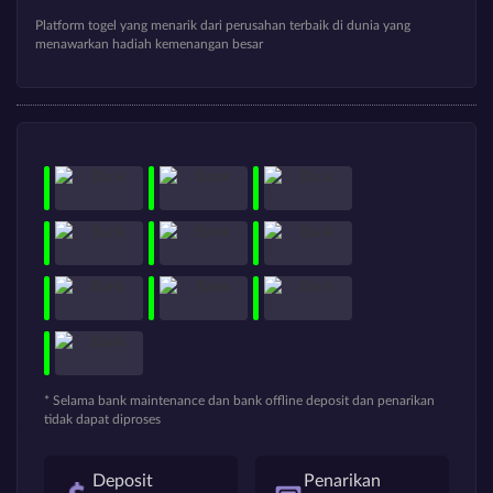
Platform togel yang menarik dari perusahan terbaik di dunia yang
menawarkan hadiah kemenangan besar
* Selama bank maintenance dan bank offline deposit dan penarikan
tidak dapat diproses
Deposit
Penarikan