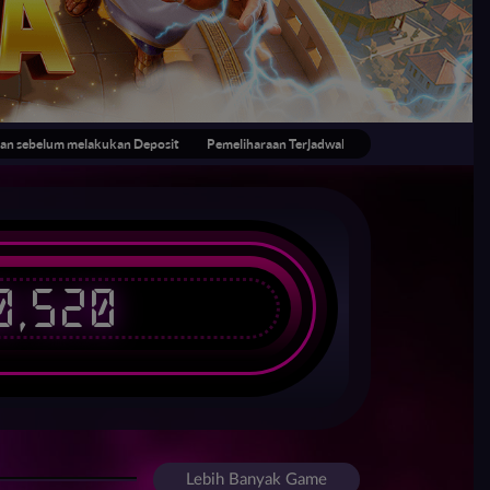
um melakukan Deposit
Pemeliharaan Terjadwal: CQ9 pada 07-Agt-2026 dari 07.33
0,520
Lebih Banyak Game