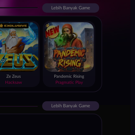
Lebih Banyak Game
Ze Zeus
Pandemic Rising
Hacksaw
Pragmatic Play
Lebih Banyak Game