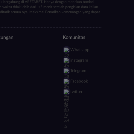
 untuk bergabung di ARETABET. Hanya dengan menekan tombol
ktu tidak lebih dari -+5 menit setelah pengisian data kalian
n ditarik semua nya, Maksimal Penarikan kemenangan yang dapat
ungan
Komunitas
Whatsapp
instagram
Telegram
Facebook
twitter