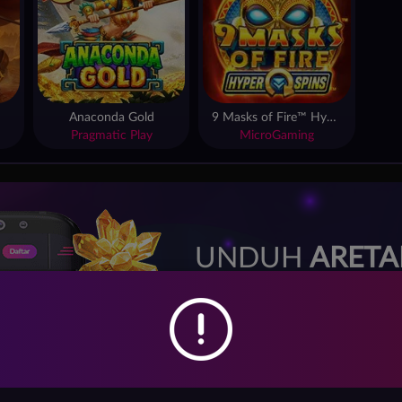
Anaconda Gold
9 Masks of Fire™ HyperSpins™
Pragmatic Play
MicroGaming
UNDUH
ARETA
DI MAN
DAN KA