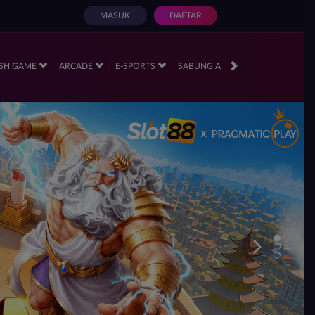
MASUK
DAFTAR
PROMOSI
SH GAME
ARCADE
E-SPORTS
SABUNG AYAM