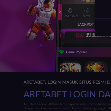
ARETABET: LOGIN MASUK SITUS RESMI 
ARETABET LOGIN DA
ARETABET
adalah platform terpercaya dan resmi, menyediakan la
Dengan tampilan modern dan sistem keaman data yang canggih, A