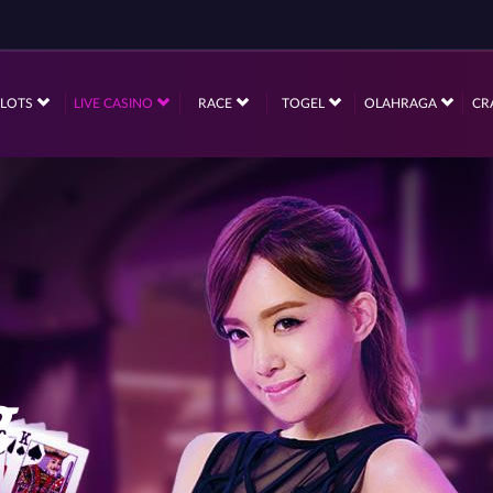
SLOTS
LIVE CASINO
RACE
TOGEL
OLAHRAGA
CR
g