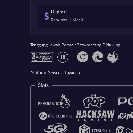
Deposit
Rata-rata 1 Menit
Tanggung Jawab Bermain
Browser Yang Didukung
Platform Penyedia Layanan
Slots