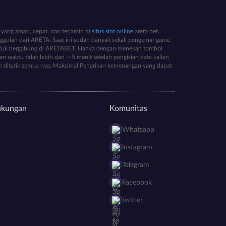
yang aman, cepat, dan terjamin di
situs slot online
areta bet.
ulan dari ARETA. Saat ini sudah banyak sekali pengemar game
u untuk bergabung di ARETABET. Hanya dengan menekan tombol
aktu tidak lebih dari -+5 menit setelah pengisian data kalian
kan ditarik semua nya, Maksimal Penarikan kemenangan yang dapat
kungan
Komunitas
Whatsapp
instagram
Telegram
Facebook
twitter