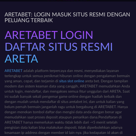
ARETABET: LOGIN MASUK SITUS RESMI DENGAN
PELUANG TERBAIK
ARETABET LOGIN
DAFTAR SITUS RESMI
ARETA
ARETABET
adalah platform terpercaya dan resmi, menyediakan layanan
terlengkap untuk semua penikmat hiburan online dengan pengalaman bermain
yang aman, cepat, dan terjamin di
situs slot online
areta bet. Dengan tampilan
modern dan sistem keaman data yang canggih, ARETABET memudahkan Anda
untuk login, mendaftar, dan mengakses semua fitur unggulan dari ARETA. Saat
ini sudah banyak sekali pengemar game online dengan hadiah terbaik dan
dengan mudah untuk mendaftar di situs aretabet ini, dan untuk kalian yang
belum pernah bermain janganlah ragu untuk bergabung di ARETABET. Hanya
dengan menekan tombol daftar dan mengisi data anda dengan benar agar
memudahkan saat proses deposit ataupun penarikan dana.Pendaftaran di
ARETABET hanya memerlukan waktu tidak lebih dari -+5 menit setelah
pengisian data kalian bisa malakukan deposti, tidak diperbolehkan adanya
kesamaan ip address dengan member id lain nya. jika kedapatan id akan di