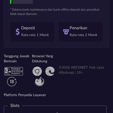
* Selama bank maintenance dan bank offline deposit dan penarikan
tidak dapat diproses
Deposit
Penarikan
Rata-rata 1 Menit
Rata-rata 2 Menit
Tanggung Jawab
Browser Yang
Bermain
Didukung
©2026 ARETABET. Hak cipta
dilindungi | 18+
Platform Penyedia Layanan
Slots