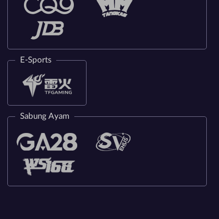
E-Sports
Sabung Ayam