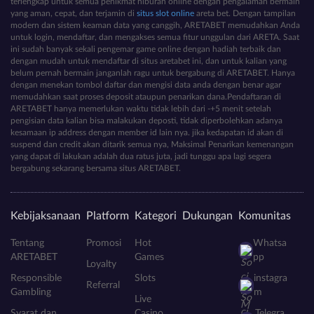
terlengkap untuk semua penikmat hiburan online dengan pengalaman bermain
yang aman, cepat, dan terjamin di
situs slot online
areta bet. Dengan tampilan
modern dan sistem keaman data yang canggih, ARETABET memudahkan Anda
untuk login, mendaftar, dan mengakses semua fitur unggulan dari ARETA. Saat
ini sudah banyak sekali pengemar game online dengan hadiah terbaik dan
dengan mudah untuk mendaftar di situs aretabet ini, dan untuk kalian yang
belum pernah bermain janganlah ragu untuk bergabung di ARETABET. Hanya
dengan menekan tombol daftar dan mengisi data anda dengan benar agar
memudahkan saat proses deposit ataupun penarikan dana.Pendaftaran di
ARETABET hanya memerlukan waktu tidak lebih dari -+5 menit setelah
pengisian data kalian bisa malakukan deposti, tidak diperbolehkan adanya
kesamaan ip address dengan member id lain nya. jika kedapatan id akan di
suspend dan credit akan ditarik semua nya, Maksimal Penarikan kemenangan
yang dapat di lakukan adalah dua ratus juta, jadi tunggu apa lagi segera
bergabung sekarang bersama situs ARETABET.
Kebijaksanaan
Platform
Kategori
Dukungan
Komunitas
Tentang
Promosi
Hot
Whatsa
ARETABET
Games
pp
Loyalty
Responsible
Slots
instagra
Referral
Gambling
m
Live
Syarat dan
Casino
Telegra