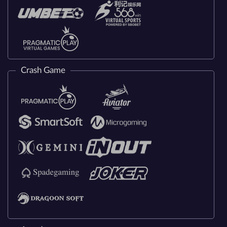
Crash Game