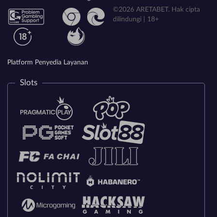
©2026 ARETABET. Hak cipta
dilindungi | 18+
Platform Penyedia Layanan
Slots