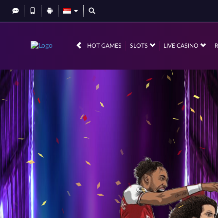
HOT GAMES
SLOTS
LIVE CASINO