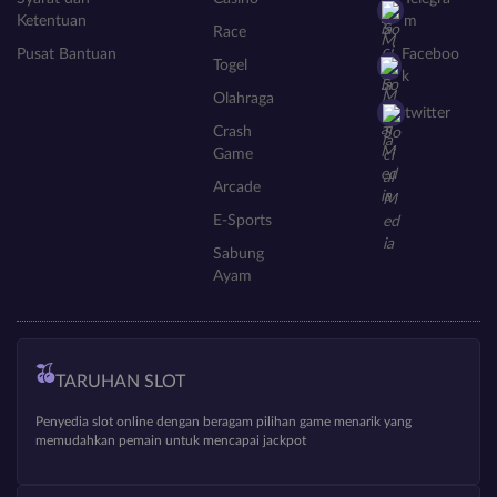
Ketentuan
m
Race
Pusat Bantuan
Faceboo
Togel
k
Olahraga
twitter
Crash
Game
Arcade
E-Sports
Sabung
Ayam
TARUHAN SLOT
Penyedia slot online dengan beragam pilihan game menarik yang
memudahkan pemain untuk mencapai jackpot