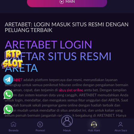
MAIN
ARETABET: LOGIN MASUK SITUS RESMI DENGAN
PELUANG TERBAIK
ARETABET LOGIN
DAFTAR SITUS RESMI
ARETA
ARETABET
adalah platform terpercaya dan resmi, menyediakan layanan
terlengkap untuk semua penikmat hiburan online dengan pengalaman bermain
yang aman, cepat, dan terjamin di
situs slot online
areta bet. Dengan tampilan
modern dan sistem keaman data yang canggih, ARETABET memudahkan Anda
untuk login, mendaftar, dan mengakses semua fitur unggulan dari ARETA. Saat
ini sudah banyak sekali pengemar game online dengan hadiah terbaik dan
dengan mudah untuk mendaftar di situs aretabet ini, dan untuk kalian yang
belum pernah bermain janganlah ragu untuk bergabung di ARETABET. Hanya
dengan menekan tombol daftar dan mengisi data anda dengan benar agar
memudahkan saat proses deposit ataupun penarikan dana.Pendaftaran di
ARETABET hanya memerlukan waktu tidak lebih dari -+5 menit setelah
Beranda
Promosi
Masuk
Hub. Kami
Akun Saya